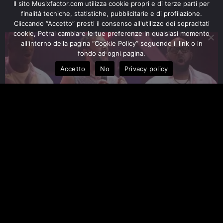
Il sito Musixfactor.com utilizza cookie propri e di terze parti per
finalità tecniche, statistiche, pubblicitarie e di profilazione.
Cliccando “Accetto” presti il consenso all'utilizzo dei sopracitati
cookie, Potrai cambiare le tue preferenze in qualsiasi momento
all'interno della pagina “Cookie Policy” seguendo il link o in
fondo ad ogni pagina.
Accetto
No
Privacy policy
ARTISTI
/
FESTIVAL
SANREMO 2023: MARCO MENGONI VINCE LA
SERATA DELLE COVER