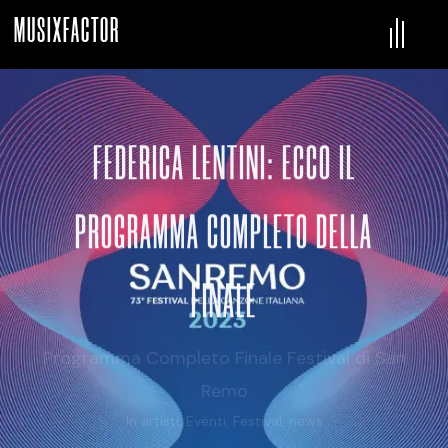
MUSIXFACTOR
FEDERICA LENTINI: ECCO IL
PROGRAMMA COMPLETO DELLA
FINALE
Programma Completo Finale Festival di San
Remo
In
artisti
,
Eventi
,
Festival
,
news