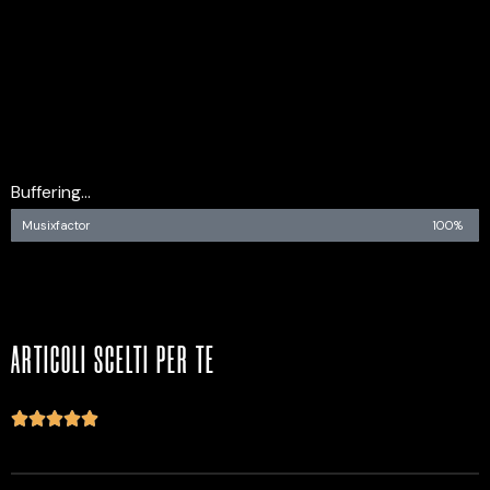
Buffering...
Musixfactor
100%
ARTICOLI SCELTI PER TE




