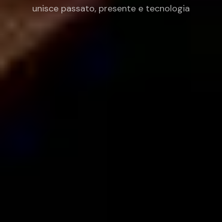
unisce passato, presente e tecnologia