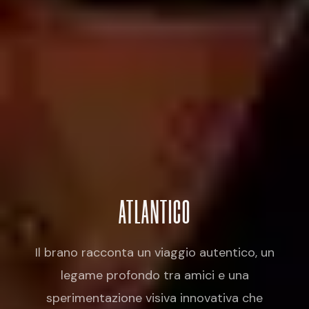
ATLANTICO
Il brano racconta un viaggio autentico, un
legame profondo tra amici e una
sperimentazione visiva innovativa che