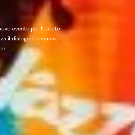
uovo evento per l’estate
rza il dialogo tra scena
eo