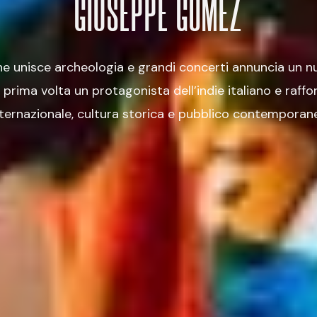
GIUSEPPE GOMEZ
e unisce archeologia e grandi concerti annuncia un n
prima volta un protagonista dell’indie italiano e raffo
nternazionale, cultura storica e pubblico contemporan