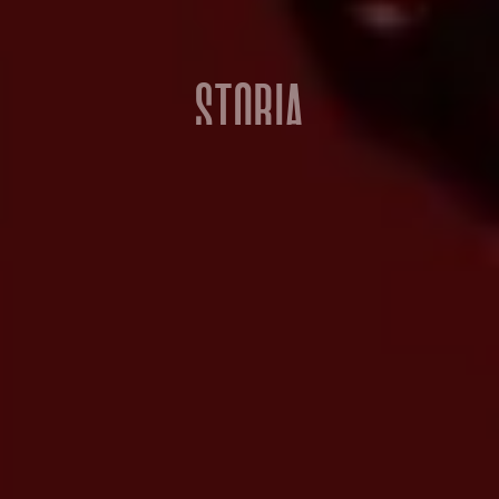
STORIA
nfiteatro si accende con i grandi protagonisti della mu