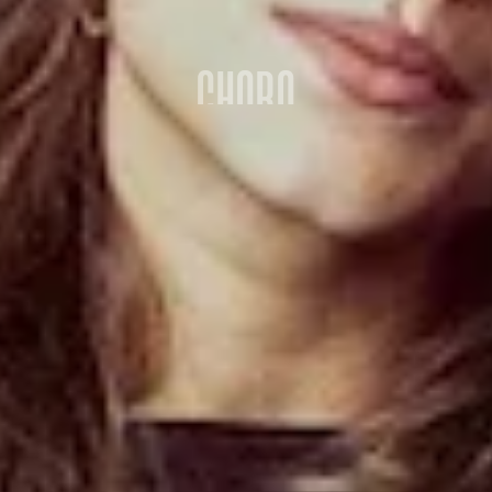
CHORO
 trasforma il capoluogo campano in un palcoscenico p
collaborazioni d'eccezione