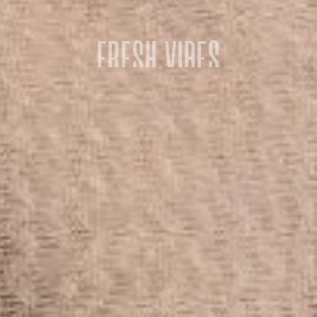
FRESH VIBES
 fresca si appresta a travolgere il fine settimana degl
appuntamento imperdibile ricco di ritmo