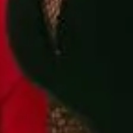
Rose Villain incanta come
sca