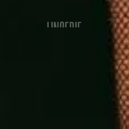
LINGERIE
 nuovo volto della campagna natalizia di Yamamay per il
tti mozzafiato sulla neve firmati da Britt van der Mei