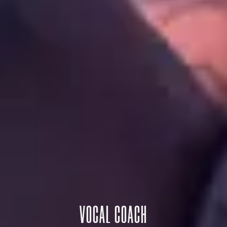
VOCAL COACH