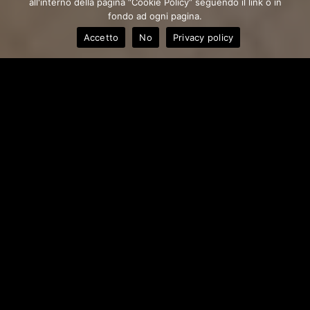
all'interno della pagina “Cookie Policy” seguendo il link o in
fondo ad ogni pagina.
Accetto
No
Privacy policy