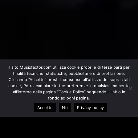
Il sito Musixfactor.com utilizza cookie propri e di terze parti per
finalità tecniche, statistiche, pubblicitarie e di profilazione.
Cliccando “Accetto” presti il consenso all'utilizzo dei sopracitati
cookie, Potrai cambiare le tue preferenze in qualsiasi momento
all'interno della pagina “Cookie Policy” seguendo il link o in
fondo ad ogni pagina.
Accetto
No
Privacy policy