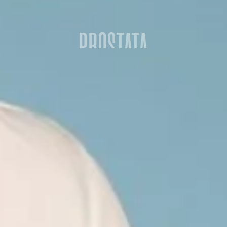
PROSTATA
la Lotta contro i Tumori presenta a Roma il progetto 
o di sensibilizzare gli uomini sull'importanza dei controll