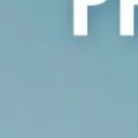
"Nastro Blu 2025", con
i periodici