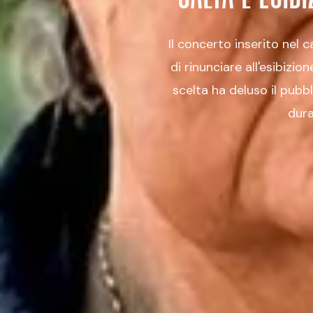
Il concerto inserito nel 
di rinunciare all'esibizi
scelta ha deluso il pubbl
dura