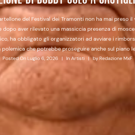
cartellone del Festival dei Tramonti non ha mai preso il
one dopo aver rilevato una massiccia presenza di mosceri
ico, ha obbligato gli organizzatori ad avviare i rimbor
 polemica che potrebbe proseguire anche sul piano l
Posted On
Luglio 6, 2026
In
Artisti
by
Redazione MxF