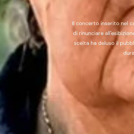
Il concerto inserito nel 
di rinunciare all'esibizi
scelta ha deluso il pubbl
dura