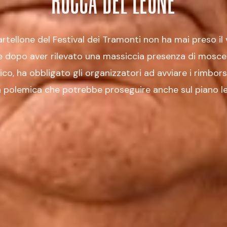
ROCCA DEL LEONE
cartellone del Festival dei Tramonti non ha mai preso il
one dopo aver rilevato una massiccia presenza di mosceri
ico, ha obbligato gli organizzatori ad avviare i rimbor
 polemica che potrebbe proseguire anche sul piano l