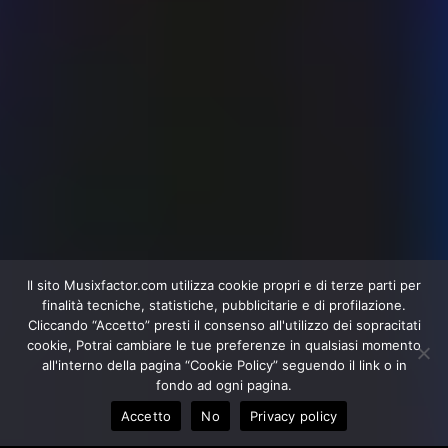
Il sito Musixfactor.com utilizza cookie propri e di terze parti per
finalità tecniche, statistiche, pubblicitarie e di profilazione.
Cliccando “Accetto” presti il consenso all'utilizzo dei sopracitati
cookie, Potrai cambiare le tue preferenze in qualsiasi momento
all'interno della pagina “Cookie Policy” seguendo il link o in
fondo ad ogni pagina.
Accetto
No
Privacy policy